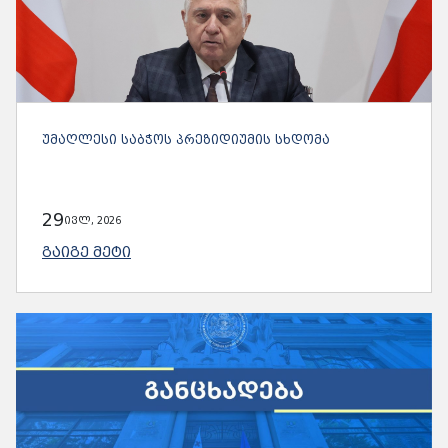
ᲣᲛᲐᲦᲚᲔᲡᲘ ᲡᲐᲑᲭᲝᲡ ᲞᲠᲔᲖᲘᲓᲘᲣᲛᲘᲡ ᲡᲮᲓᲝᲛᲐ
29
ივლ, 2026
ᲒᲐᲘᲒᲔ ᲛᲔᲢᲘ