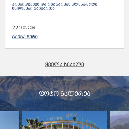
ᲞᲠᲔᲖᲘᲓᲘᲣᲛᲘᲡ ᲓᲐ ᲠᲘᲒᲒᲐᲠᲔᲨᲔ ᲞᲚᲔᲜᲐᲠᲣᲚᲘ
ᲡᲮᲓᲝᲛᲔᲑᲘ ᲒᲐᲘᲛᲐᲠᲗᲐ
22
ივლ, 2026
ᲒᲐᲘᲒᲔ ᲛᲔᲢᲘ
ᲧᲕᲔᲚᲐ ᲡᲘᲐᲮᲚᲔ
ᲤᲝᲢᲝ ᲒᲐᲚᲔᲠᲔᲐ