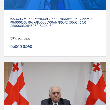
ᲜᲐᲣᲠᲣᲡ ᲠᲔᲡᲞᲣᲑᲚᲘᲙᲐᲛ ᲝᲙᲣᲞᲘᲠᲔᲑᲣᲚ Ე.Წ. ᲡᲐᲛᲮᲠᲔᲗ
ᲝᲡᲔᲗᲗᲐᲜ ᲓᲐ ᲐᲤᲮᲐᲖᲔᲗᲗᲐᲜ ᲓᲘᲞᲚᲝᲛᲐᲢᲘᲣᲠᲘ
ᲣᲠᲗᲘᲔᲠᲗᲝᲑᲔᲑᲘ ᲒᲐᲐᲣᲥᲛᲐ
29
ივლ, 2026
ᲒᲐᲘᲒᲔ ᲛᲔᲢᲘ