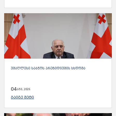
ᲣᲛᲐᲦᲚᲔᲡᲘ ᲡᲐᲑᲭᲝᲡ ᲞᲠᲔᲖᲘᲓᲘᲣᲛᲘᲡ ᲡᲮᲓᲝᲛᲐ
04
აგვ, 2026
ᲒᲐᲘᲒᲔ ᲛᲔᲢᲘ