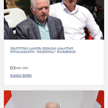
ᲣᲛᲐᲦᲚᲔᲡᲘ ᲡᲐᲑᲭᲝᲡ ᲬᲔᲕᲠᲔᲑᲘ ᲡᲐᲮᲐᲚᲮᲝ
ᲓᲦᲔᲡᲐᲡᲬᲐᲣᲚᲡ “ᲨᲣᲐᲛᲗᲝᲑᲐ” ᲓᲐᲔᲡᲬᲠᲜᲔᲜ
03
აგვ, 2026
ᲒᲐᲘᲒᲔ ᲛᲔᲢᲘ