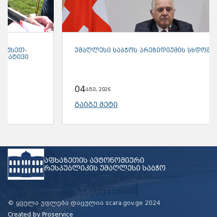
ᲣᲛᲐᲦᲚᲔᲡᲘ ᲡᲐᲑᲭᲝᲡ ᲞᲠᲔᲖᲘᲓᲘᲣᲛᲘᲡ ᲡᲮᲓᲝᲛᲐ
04
აგვ, 2026
ᲒᲐᲘᲒᲔ ᲛᲔᲢᲘ
აფხაზეთის ავტონომიური
რესპუბლიკის უმაღლესი საბჭო
© ყველა უფლება დაცულია scara.gov.ge 2024
Created by
Proservice