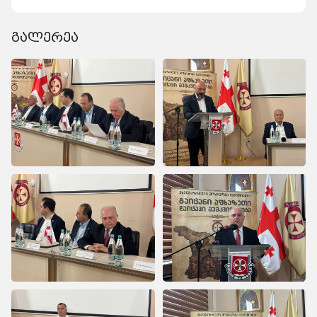
გალერეა