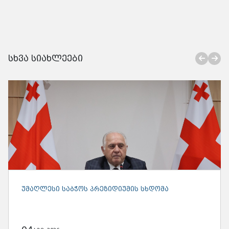
სხვა სიახლეები
ᲣᲛᲐᲦᲚᲔᲡᲘ ᲡᲐᲑᲭᲝᲡ ᲬᲔᲕᲠᲔᲑᲘ ᲡᲐᲮᲐᲚᲮᲝ
ᲓᲦᲔᲡᲐᲡᲬᲐᲣᲚᲡ “ᲨᲣᲐᲛᲗᲝᲑᲐ” ᲓᲐᲔᲡᲬᲠᲜᲔᲜ