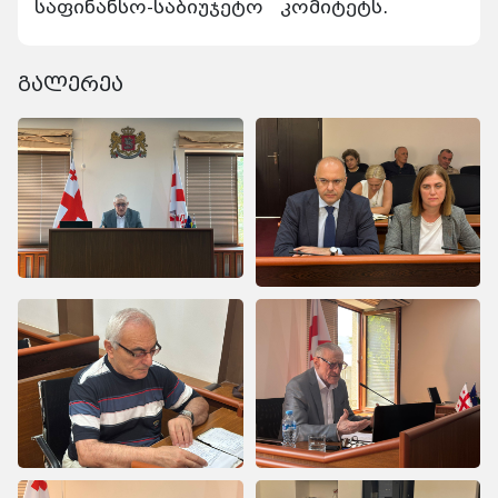
საფინანსო-საბიუჯეტო კომიტეტს.
გალერეა