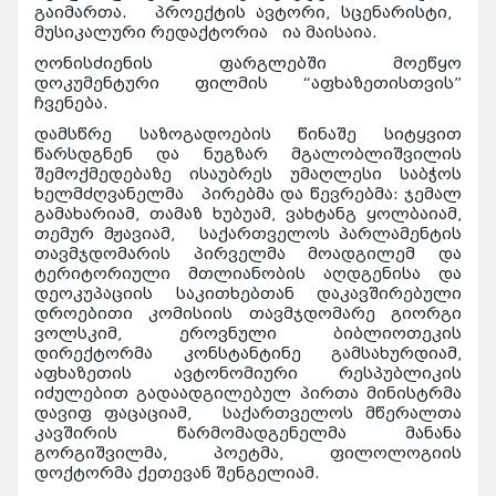
გაიმართა. პროექტის ავტორი, სცენარისტი,
მუსიკალური რედაქტორია ია მაისაია.
ღონისძიენის ფარგლებში მოეწყო
დოკუმენტური ფილმის “აფხაზეთისთვის”
ჩვენება.
დამსწრე საზოგადოების წინაშე სიტყვით
წარსდგნენ და ნუგზარ მგალობლიშვილის
შემოქმედებაზე ისაუბრეს უმაღლესი საბჭოს
ხელმძღვანელმა პირებმა და წევრებმა: ჯემალ
გამახარიამ, თამაზ ხუბუამ, ვახტანგ ყოლბაიამ,
თემურ მჟავიამ, საქართველოს პარლამენტის
თავმჯდომარის პირველმა მოადგილემ და
ტერიტორიული მთლიანობის აღდგენისა და
დეოკუპაციის საკითხებთან დაკავშირებული
დროებითი კომისიის თავმჯდომარე გიორგი
ვოლსკიმ, ეროვნული ბიბლიოთეკის
დირექტორმა კონსტანტინე გამსახურდიამ,
აფხაზეთის ავტონომიური რესპუბლიკის
იძულებით გადაადგილებულ პირთა მინისტრმა
დავიფ ფაცაციამ, საქართველოს მწერალთა
კავშირის წარმომადგენელმა მანანა
გორგიშვილმა, პოეტმა, ფილოლოგიის
დოქტორმა ქეთევან შენგელიამ.