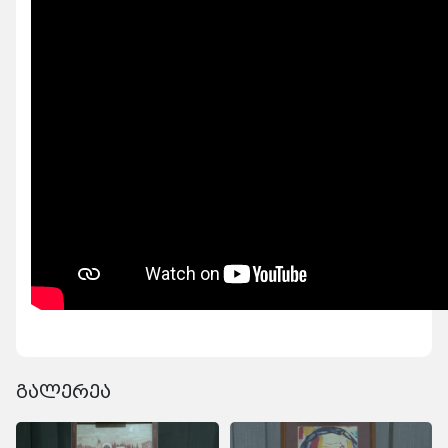
გალერეა