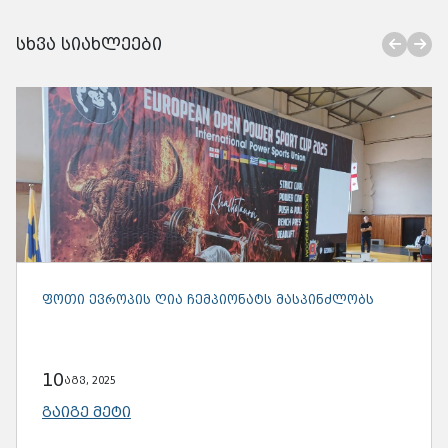
სხვა სიახლეები
ᲤᲝᲗᲘ ᲔᲕᲠᲝᲞᲘᲡ ᲦᲘᲐ ᲩᲔᲛᲞᲘᲝᲜᲐᲢᲡ ᲛᲐᲡᲞᲘᲜᲫᲚᲝᲑᲡ
10
აგვ, 2025
ᲒᲐᲘᲒᲔ ᲛᲔᲢᲘ