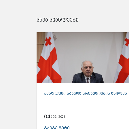
სხვა სიახლეები
ᲣᲛᲐᲦᲚᲔᲡᲘ ᲡᲐᲑᲭᲝᲡ ᲞᲠᲔᲖᲘᲓᲘᲣᲛᲘᲡ ᲡᲮᲓᲝᲛᲐ
04
აგვ, 2026
ᲒᲐᲘᲒᲔ ᲛᲔᲢᲘ