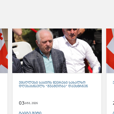
ᲣᲛᲐᲦᲚᲔᲡᲘ ᲡᲐᲑᲭᲝᲡ ᲬᲔᲕᲠᲔᲑᲘ ᲡᲐᲮᲐᲚᲮᲝ
ᲓᲦᲔᲡᲐᲡᲬᲐᲣᲚᲡ “ᲨᲣᲐᲛᲗᲝᲑᲐ” ᲓᲐᲔᲡᲬᲠᲜᲔᲜ
03
აგვ, 2026
ᲒᲐᲘᲒᲔ ᲛᲔᲢᲘ