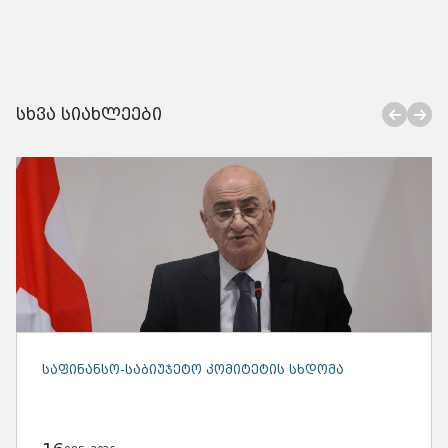
სხვა სიახლეები
ᲡᲐᲤᲘᲜᲐᲜᲡᲝ-ᲡᲐᲑᲘᲣᲯᲔᲢᲝ ᲙᲝᲛᲘᲢᲔᲢᲘᲡ ᲡᲮᲓᲝᲛᲐ