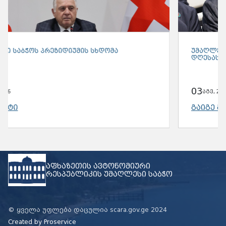
ᲣᲛᲐᲦᲚᲔᲡᲘ ᲡᲐᲑᲭᲝᲡ ᲬᲔᲕᲠᲔᲑᲘ ᲡᲐᲮᲐᲚᲮᲝ
ᲓᲦᲔᲡᲐᲡᲬᲐᲣᲚᲡ “ᲨᲣᲐᲛᲗᲝᲑᲐ” ᲓᲐᲔᲡᲬᲠᲜᲔᲜ
03
აგვ, 2026
ᲒᲐᲘᲒᲔ ᲛᲔᲢᲘ
აფხაზეთის ავტონომიური
რესპუბლიკის უმაღლესი საბჭო
© ყველა უფლება დაცულია scara.gov.ge 2024
Created by
Proservice