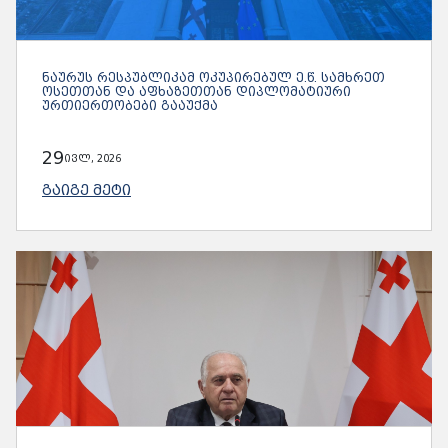
ᲜᲐᲣᲠᲣᲡ ᲠᲔᲡᲞᲣᲑᲚᲘᲙᲐᲛ ᲝᲙᲣᲞᲘᲠᲔᲑᲣᲚ Ე.Წ. ᲡᲐᲛᲮᲠᲔᲗ
ᲝᲡᲔᲗᲗᲐᲜ ᲓᲐ ᲐᲤᲮᲐᲖᲔᲗᲗᲐᲜ ᲓᲘᲞᲚᲝᲛᲐᲢᲘᲣᲠᲘ
ᲣᲠᲗᲘᲔᲠᲗᲝᲑᲔᲑᲘ ᲒᲐᲐᲣᲥᲛᲐ
29
ივლ, 2026
ᲒᲐᲘᲒᲔ ᲛᲔᲢᲘ