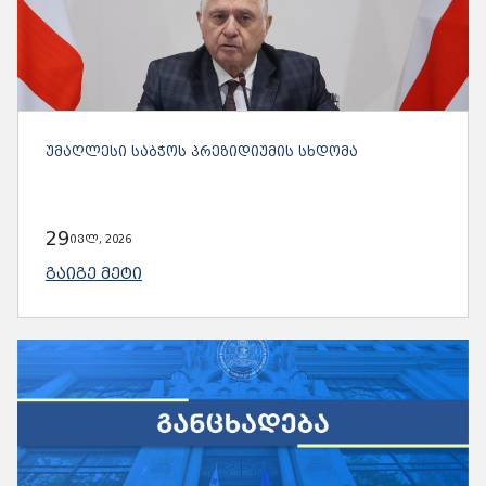
ᲣᲛᲐᲦᲚᲔᲡᲘ ᲡᲐᲑᲭᲝᲡ ᲞᲠᲔᲖᲘᲓᲘᲣᲛᲘᲡ ᲡᲮᲓᲝᲛᲐ
29
ივლ, 2026
ᲒᲐᲘᲒᲔ ᲛᲔᲢᲘ