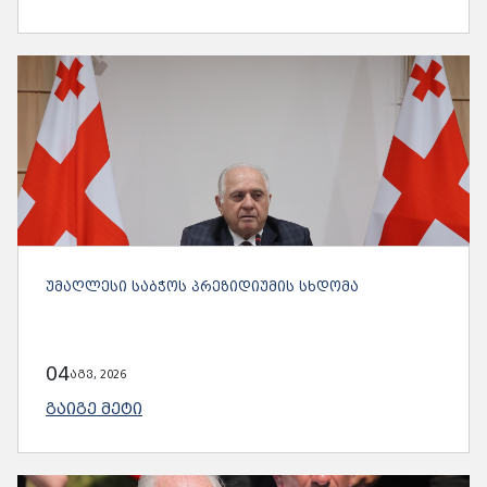
ᲣᲛᲐᲦᲚᲔᲡᲘ ᲡᲐᲑᲭᲝᲡ ᲞᲠᲔᲖᲘᲓᲘᲣᲛᲘᲡ ᲡᲮᲓᲝᲛᲐ
04
აგვ, 2026
ᲒᲐᲘᲒᲔ ᲛᲔᲢᲘ