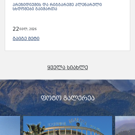
ᲞᲠᲔᲖᲘᲓᲘᲣᲛᲘᲡ ᲓᲐ ᲠᲘᲒᲒᲐᲠᲔᲨᲔ ᲞᲚᲔᲜᲐᲠᲣᲚᲘ
ᲡᲮᲓᲝᲛᲔᲑᲘ ᲒᲐᲘᲛᲐᲠᲗᲐ
22
ივლ, 2026
ᲒᲐᲘᲒᲔ ᲛᲔᲢᲘ
ᲧᲕᲔᲚᲐ ᲡᲘᲐᲮᲚᲔ
ᲤᲝᲢᲝ ᲒᲐᲚᲔᲠᲔᲐ