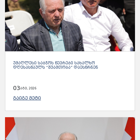
ᲣᲛᲐᲦᲚᲔᲡᲘ ᲡᲐᲑᲭᲝᲡ ᲬᲔᲕᲠᲔᲑᲘ ᲡᲐᲮᲐᲚᲮᲝ
ᲓᲦᲔᲡᲐᲡᲬᲐᲣᲚᲡ “ᲨᲣᲐᲛᲗᲝᲑᲐ” ᲓᲐᲔᲡᲬᲠᲜᲔᲜ
03
აგვ, 2026
ᲒᲐᲘᲒᲔ ᲛᲔᲢᲘ