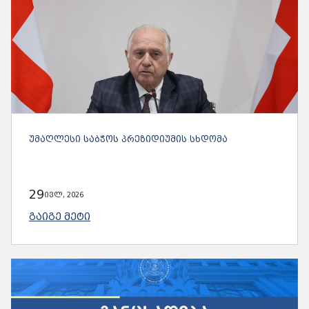
ᲣᲛᲐᲦᲚᲔᲡᲘ ᲡᲐᲑᲭᲝᲡ ᲞᲠᲔᲖᲘᲓᲘᲣᲛᲘᲡ ᲡᲮᲓᲝᲛᲐ
29
ივლ, 2026
ᲒᲐᲘᲒᲔ ᲛᲔᲢᲘ