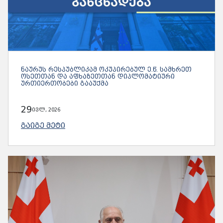
ᲜᲐᲣᲠᲣᲡ ᲠᲔᲡᲞᲣᲑᲚᲘᲙᲐᲛ ᲝᲙᲣᲞᲘᲠᲔᲑᲣᲚ Ე.Წ. ᲡᲐᲛᲮᲠᲔᲗ
ᲝᲡᲔᲗᲗᲐᲜ ᲓᲐ ᲐᲤᲮᲐᲖᲔᲗᲗᲐᲜ ᲓᲘᲞᲚᲝᲛᲐᲢᲘᲣᲠᲘ
ᲣᲠᲗᲘᲔᲠᲗᲝᲑᲔᲑᲘ ᲒᲐᲐᲣᲥᲛᲐ
29
ივლ, 2026
ᲒᲐᲘᲒᲔ ᲛᲔᲢᲘ