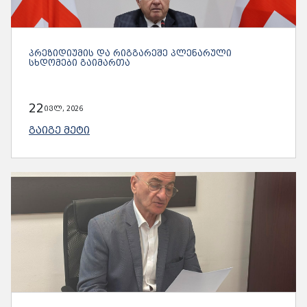
ᲞᲠᲔᲖᲘᲓᲘᲣᲛᲘᲡ ᲓᲐ ᲠᲘᲒᲒᲐᲠᲔᲨᲔ ᲞᲚᲔᲜᲐᲠᲣᲚᲘ
ᲡᲮᲓᲝᲛᲔᲑᲘ ᲒᲐᲘᲛᲐᲠᲗᲐ
22
ივლ, 2026
ᲒᲐᲘᲒᲔ ᲛᲔᲢᲘ