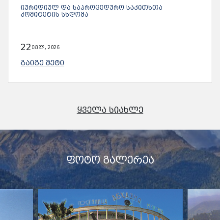
ᲘᲣᲠᲘᲓᲘᲣᲚ ᲓᲐ ᲡᲐᲞᲠᲝᲪᲔᲓᲣᲠᲝ ᲡᲐᲙᲘᲗᲮᲗᲐ
ᲙᲝᲛᲘᲢᲔᲢᲘᲡ ᲡᲮᲓᲝᲛᲐ
22
ივლ, 2026
ᲒᲐᲘᲒᲔ ᲛᲔᲢᲘ
ᲧᲕᲔᲚᲐ ᲡᲘᲐᲮᲚᲔ
ᲤᲝᲢᲝ ᲒᲐᲚᲔᲠᲔᲐ