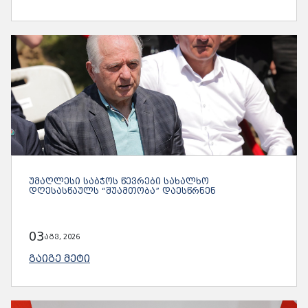
ᲣᲛᲐᲦᲚᲔᲡᲘ ᲡᲐᲑᲭᲝᲡ ᲬᲔᲕᲠᲔᲑᲘ ᲡᲐᲮᲐᲚᲮᲝ
ᲓᲦᲔᲡᲐᲡᲬᲐᲣᲚᲡ “ᲨᲣᲐᲛᲗᲝᲑᲐ” ᲓᲐᲔᲡᲬᲠᲜᲔᲜ
03
აგვ, 2026
ᲒᲐᲘᲒᲔ ᲛᲔᲢᲘ