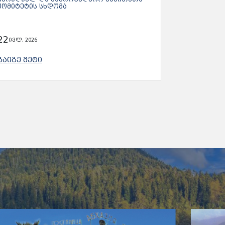
ᲙᲝᲛᲘᲢᲔᲢᲘᲡ ᲡᲮᲓᲝᲛᲐ
22
ივლ, 2026
ᲒᲐᲘᲒᲔ ᲛᲔᲢᲘ