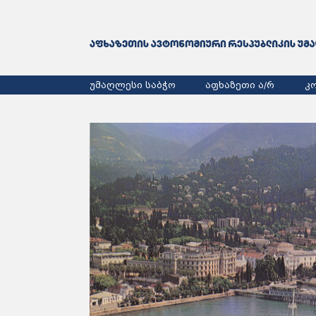
უმაღლესი საბჭო
აფხაზეთი ა/რ
კ