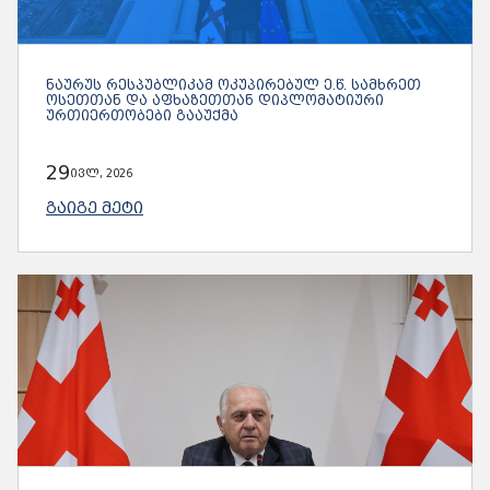
ᲜᲐᲣᲠᲣᲡ ᲠᲔᲡᲞᲣᲑᲚᲘᲙᲐᲛ ᲝᲙᲣᲞᲘᲠᲔᲑᲣᲚ Ე.Წ. ᲡᲐᲛᲮᲠᲔᲗ
ᲝᲡᲔᲗᲗᲐᲜ ᲓᲐ ᲐᲤᲮᲐᲖᲔᲗᲗᲐᲜ ᲓᲘᲞᲚᲝᲛᲐᲢᲘᲣᲠᲘ
ᲣᲠᲗᲘᲔᲠᲗᲝᲑᲔᲑᲘ ᲒᲐᲐᲣᲥᲛᲐ
29
ივლ, 2026
ᲒᲐᲘᲒᲔ ᲛᲔᲢᲘ