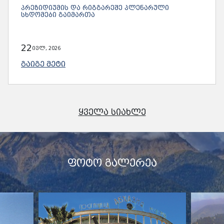
ᲞᲠᲔᲖᲘᲓᲘᲣᲛᲘᲡ ᲓᲐ ᲠᲘᲒᲒᲐᲠᲔᲨᲔ ᲞᲚᲔᲜᲐᲠᲣᲚᲘ
ᲡᲮᲓᲝᲛᲔᲑᲘ ᲒᲐᲘᲛᲐᲠᲗᲐ
22
ივლ, 2026
ᲒᲐᲘᲒᲔ ᲛᲔᲢᲘ
ᲧᲕᲔᲚᲐ ᲡᲘᲐᲮᲚᲔ
ᲤᲝᲢᲝ ᲒᲐᲚᲔᲠᲔᲐ