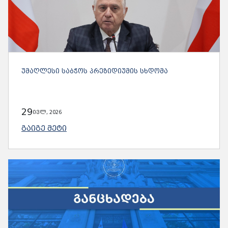
ᲣᲛᲐᲦᲚᲔᲡᲘ ᲡᲐᲑᲭᲝᲡ ᲞᲠᲔᲖᲘᲓᲘᲣᲛᲘᲡ ᲡᲮᲓᲝᲛᲐ
29
ივლ, 2026
ᲒᲐᲘᲒᲔ ᲛᲔᲢᲘ