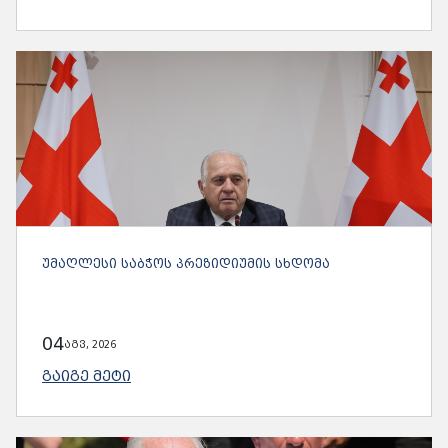
ᲣᲛᲐᲦᲚᲔᲡᲘ ᲡᲐᲑᲭᲝᲡ ᲞᲠᲔᲖᲘᲓᲘᲣᲛᲘᲡ ᲡᲮᲓᲝᲛᲐ
04
აგვ, 2026
ᲒᲐᲘᲒᲔ ᲛᲔᲢᲘ