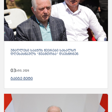
ᲣᲛᲐᲦᲚᲔᲡᲘ ᲡᲐᲑᲭᲝᲡ ᲬᲔᲕᲠᲔᲑᲘ ᲡᲐᲮᲐᲚᲮᲝ
ᲓᲦᲔᲡᲐᲡᲬᲐᲣᲚᲡ “ᲨᲣᲐᲛᲗᲝᲑᲐ” ᲓᲐᲔᲡᲬᲠᲜᲔᲜ
03
აგვ, 2026
ᲒᲐᲘᲒᲔ ᲛᲔᲢᲘ