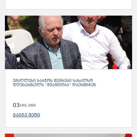
ᲣᲛᲐᲦᲚᲔᲡᲘ ᲡᲐᲑᲭᲝᲡ ᲬᲔᲕᲠᲔᲑᲘ ᲡᲐᲮᲐᲚᲮᲝ
ᲓᲦᲔᲡᲐᲡᲬᲐᲣᲚᲡ “ᲨᲣᲐᲛᲗᲝᲑᲐ” ᲓᲐᲔᲡᲬᲠᲜᲔᲜ
03
აგვ, 2026
ᲒᲐᲘᲒᲔ ᲛᲔᲢᲘ