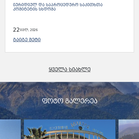
ᲘᲣᲠᲘᲓᲘᲣᲚ ᲓᲐ ᲡᲐᲞᲠᲝᲪᲔᲓᲣᲠᲝ ᲡᲐᲙᲘᲗᲮᲗᲐ
ᲙᲝᲛᲘᲢᲔᲢᲘᲡ ᲡᲮᲓᲝᲛᲐ
22
ივლ, 2026
ᲒᲐᲘᲒᲔ ᲛᲔᲢᲘ
ᲧᲕᲔᲚᲐ ᲡᲘᲐᲮᲚᲔ
ᲤᲝᲢᲝ ᲒᲐᲚᲔᲠᲔᲐ