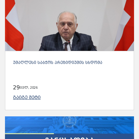
ᲣᲛᲐᲦᲚᲔᲡᲘ ᲡᲐᲑᲭᲝᲡ ᲞᲠᲔᲖᲘᲓᲘᲣᲛᲘᲡ ᲡᲮᲓᲝᲛᲐ
29
ივლ, 2026
ᲒᲐᲘᲒᲔ ᲛᲔᲢᲘ