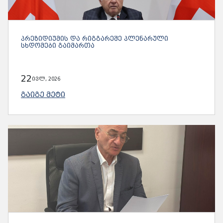
ᲞᲠᲔᲖᲘᲓᲘᲣᲛᲘᲡ ᲓᲐ ᲠᲘᲒᲒᲐᲠᲔᲨᲔ ᲞᲚᲔᲜᲐᲠᲣᲚᲘ
ᲡᲮᲓᲝᲛᲔᲑᲘ ᲒᲐᲘᲛᲐᲠᲗᲐ
22
ივლ, 2026
ᲒᲐᲘᲒᲔ ᲛᲔᲢᲘ