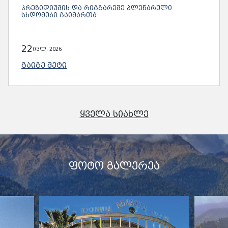
ᲞᲠᲔᲖᲘᲓᲘᲣᲛᲘᲡ ᲓᲐ ᲠᲘᲒᲒᲐᲠᲔᲨᲔ ᲞᲚᲔᲜᲐᲠᲣᲚᲘ
ᲡᲮᲓᲝᲛᲔᲑᲘ ᲒᲐᲘᲛᲐᲠᲗᲐ
22
ივლ, 2026
ᲒᲐᲘᲒᲔ ᲛᲔᲢᲘ
ᲧᲕᲔᲚᲐ ᲡᲘᲐᲮᲚᲔ
ᲤᲝᲢᲝ ᲒᲐᲚᲔᲠᲔᲐ