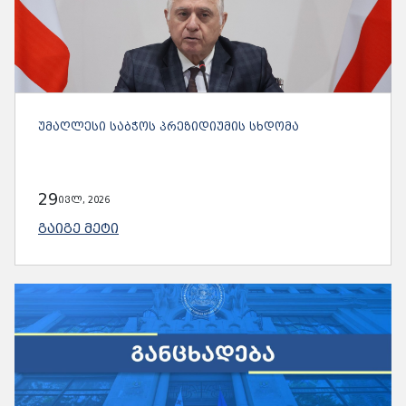
ᲣᲛᲐᲦᲚᲔᲡᲘ ᲡᲐᲑᲭᲝᲡ ᲞᲠᲔᲖᲘᲓᲘᲣᲛᲘᲡ ᲡᲮᲓᲝᲛᲐ
29
ივლ, 2026
ᲒᲐᲘᲒᲔ ᲛᲔᲢᲘ