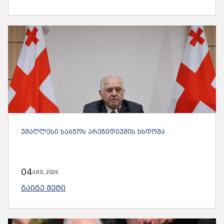
ᲣᲛᲐᲦᲚᲔᲡᲘ ᲡᲐᲑᲭᲝᲡ ᲞᲠᲔᲖᲘᲓᲘᲣᲛᲘᲡ ᲡᲮᲓᲝᲛᲐ
04
აგვ, 2026
ᲒᲐᲘᲒᲔ ᲛᲔᲢᲘ