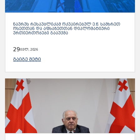
ᲜᲐᲣᲠᲣᲡ ᲠᲔᲡᲞᲣᲑᲚᲘᲙᲐᲛ ᲝᲙᲣᲞᲘᲠᲔᲑᲣᲚ Ე.Წ. ᲡᲐᲛᲮᲠᲔᲗ
ᲝᲡᲔᲗᲗᲐᲜ ᲓᲐ ᲐᲤᲮᲐᲖᲔᲗᲗᲐᲜ ᲓᲘᲞᲚᲝᲛᲐᲢᲘᲣᲠᲘ
ᲣᲠᲗᲘᲔᲠᲗᲝᲑᲔᲑᲘ ᲒᲐᲐᲣᲥᲛᲐ
29
ივლ, 2026
ᲒᲐᲘᲒᲔ ᲛᲔᲢᲘ