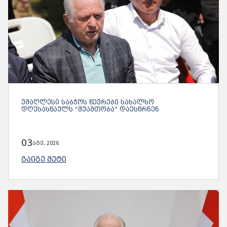
ᲣᲛᲐᲦᲚᲔᲡᲘ ᲡᲐᲑᲭᲝᲡ ᲬᲔᲕᲠᲔᲑᲘ ᲡᲐᲮᲐᲚᲮᲝ
ᲓᲦᲔᲡᲐᲡᲬᲐᲣᲚᲡ “ᲨᲣᲐᲛᲗᲝᲑᲐ” ᲓᲐᲔᲡᲬᲠᲜᲔᲜ
03
აგვ, 2026
ᲒᲐᲘᲒᲔ ᲛᲔᲢᲘ