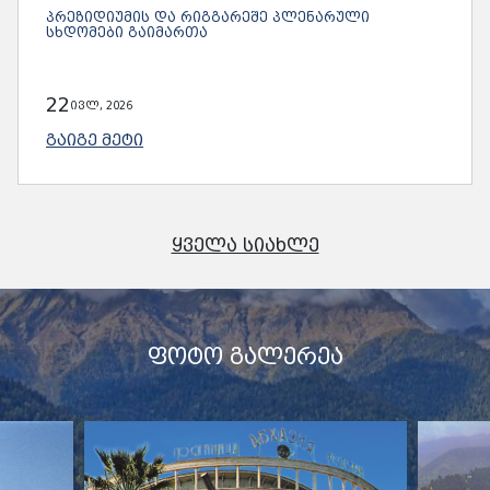
ᲞᲠᲔᲖᲘᲓᲘᲣᲛᲘᲡ ᲓᲐ ᲠᲘᲒᲒᲐᲠᲔᲨᲔ ᲞᲚᲔᲜᲐᲠᲣᲚᲘ
ᲡᲮᲓᲝᲛᲔᲑᲘ ᲒᲐᲘᲛᲐᲠᲗᲐ
22
ივლ, 2026
ᲒᲐᲘᲒᲔ ᲛᲔᲢᲘ
ᲧᲕᲔᲚᲐ ᲡᲘᲐᲮᲚᲔ
ᲤᲝᲢᲝ ᲒᲐᲚᲔᲠᲔᲐ