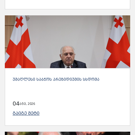
ᲣᲛᲐᲦᲚᲔᲡᲘ ᲡᲐᲑᲭᲝᲡ ᲞᲠᲔᲖᲘᲓᲘᲣᲛᲘᲡ ᲡᲮᲓᲝᲛᲐ
04
აგვ, 2026
ᲒᲐᲘᲒᲔ ᲛᲔᲢᲘ