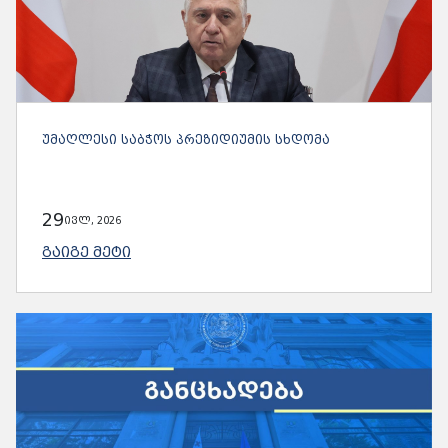
ᲣᲛᲐᲦᲚᲔᲡᲘ ᲡᲐᲑᲭᲝᲡ ᲞᲠᲔᲖᲘᲓᲘᲣᲛᲘᲡ ᲡᲮᲓᲝᲛᲐ
29
ივლ, 2026
ᲒᲐᲘᲒᲔ ᲛᲔᲢᲘ