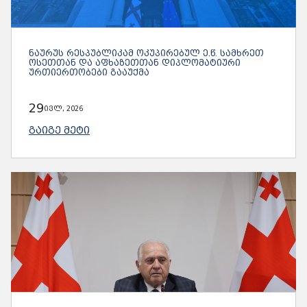
ᲜᲐᲣᲠᲣᲡ ᲠᲔᲡᲞᲣᲑᲚᲘᲙᲐᲛ ᲝᲙᲣᲞᲘᲠᲔᲑᲣᲚ Ე.Წ. ᲡᲐᲛᲮᲠᲔᲗ
ᲝᲡᲔᲗᲗᲐᲜ ᲓᲐ ᲐᲤᲮᲐᲖᲔᲗᲗᲐᲜ ᲓᲘᲞᲚᲝᲛᲐᲢᲘᲣᲠᲘ
ᲣᲠᲗᲘᲔᲠᲗᲝᲑᲔᲑᲘ ᲒᲐᲐᲣᲥᲛᲐ
29
ივლ, 2026
ᲒᲐᲘᲒᲔ ᲛᲔᲢᲘ