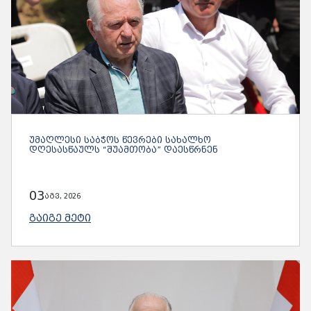
ᲣᲛᲐᲦᲚᲔᲡᲘ ᲡᲐᲑᲭᲝᲡ ᲬᲔᲕᲠᲔᲑᲘ ᲡᲐᲮᲐᲚᲮᲝ
ᲓᲦᲔᲡᲐᲡᲬᲐᲣᲚᲡ “ᲨᲣᲐᲛᲗᲝᲑᲐ” ᲓᲐᲔᲡᲬᲠᲜᲔᲜ
03
აგვ, 2026
ᲒᲐᲘᲒᲔ ᲛᲔᲢᲘ