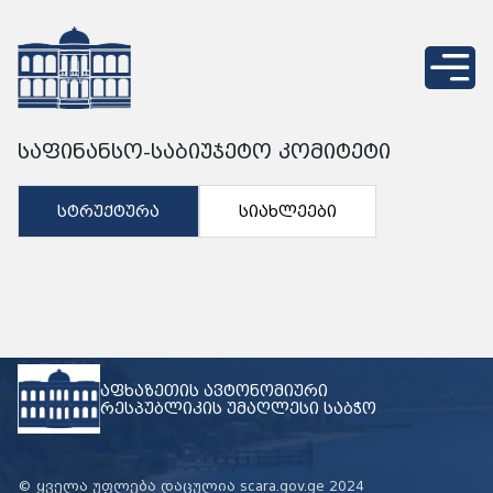
საფინანსო-საბიუჯეტო კომიტეტი
ᲡᲢᲠᲣᲥᲢᲣᲠᲐ
ᲡᲘᲐᲮᲚᲔᲔᲑᲘ
აფხაზეთის ავტონომიური
რესპუბლიკის უმაღლესი საბჭო
© ყველა უფლება დაცულია scara.gov.ge 2024