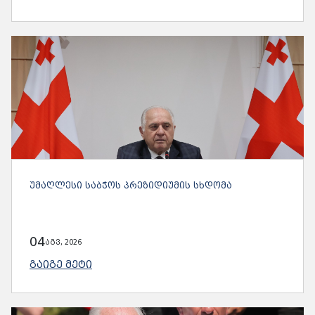
ᲣᲛᲐᲦᲚᲔᲡᲘ ᲡᲐᲑᲭᲝᲡ ᲞᲠᲔᲖᲘᲓᲘᲣᲛᲘᲡ ᲡᲮᲓᲝᲛᲐ
04
აგვ, 2026
ᲒᲐᲘᲒᲔ ᲛᲔᲢᲘ