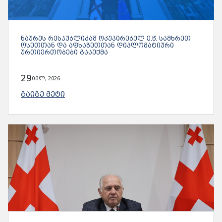
ᲜᲐᲣᲠᲣᲡ ᲠᲔᲡᲞᲣᲑᲚᲘᲙᲐᲛ ᲝᲙᲣᲞᲘᲠᲔᲑᲣᲚ Ე.Წ. ᲡᲐᲛᲮᲠᲔᲗ
ᲝᲡᲔᲗᲗᲐᲜ ᲓᲐ ᲐᲤᲮᲐᲖᲔᲗᲗᲐᲜ ᲓᲘᲞᲚᲝᲛᲐᲢᲘᲣᲠᲘ
ᲣᲠᲗᲘᲔᲠᲗᲝᲑᲔᲑᲘ ᲒᲐᲐᲣᲥᲛᲐ
29
ივლ, 2026
ᲒᲐᲘᲒᲔ ᲛᲔᲢᲘ