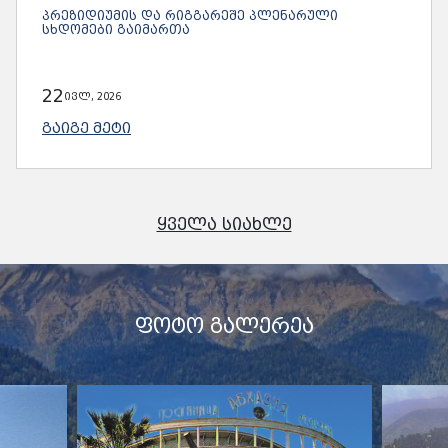
ᲞᲠᲔᲖᲘᲓᲘᲣᲛᲘᲡ ᲓᲐ ᲠᲘᲒᲒᲐᲠᲔᲨᲔ ᲞᲚᲔᲜᲐᲠᲣᲚᲘ
ᲡᲮᲓᲝᲛᲔᲑᲘ ᲒᲐᲘᲛᲐᲠᲗᲐ
22
ივლ, 2026
ᲒᲐᲘᲒᲔ ᲛᲔᲢᲘ
ᲧᲕᲔᲚᲐ ᲡᲘᲐᲮᲚᲔ
ᲤᲝᲢᲝ ᲒᲐᲚᲔᲠᲔᲐ