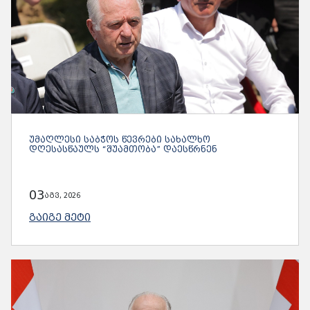
ᲣᲛᲐᲦᲚᲔᲡᲘ ᲡᲐᲑᲭᲝᲡ ᲬᲔᲕᲠᲔᲑᲘ ᲡᲐᲮᲐᲚᲮᲝ
ᲓᲦᲔᲡᲐᲡᲬᲐᲣᲚᲡ “ᲨᲣᲐᲛᲗᲝᲑᲐ” ᲓᲐᲔᲡᲬᲠᲜᲔᲜ
03
აგვ, 2026
ᲒᲐᲘᲒᲔ ᲛᲔᲢᲘ