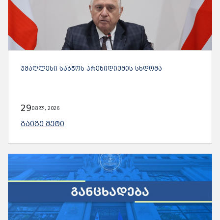
ᲣᲛᲐᲦᲚᲔᲡᲘ ᲡᲐᲑᲭᲝᲡ ᲞᲠᲔᲖᲘᲓᲘᲣᲛᲘᲡ ᲡᲮᲓᲝᲛᲐ
29
ივლ, 2026
ᲒᲐᲘᲒᲔ ᲛᲔᲢᲘ