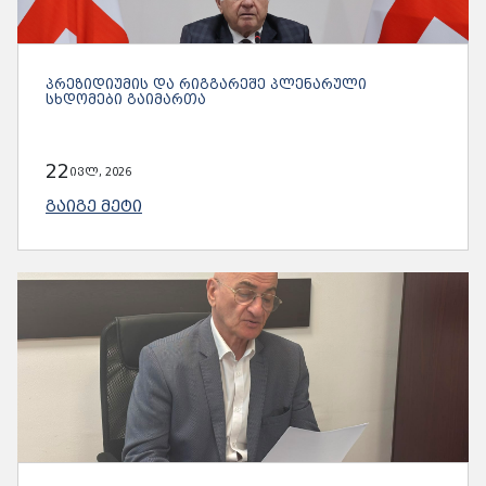
ᲞᲠᲔᲖᲘᲓᲘᲣᲛᲘᲡ ᲓᲐ ᲠᲘᲒᲒᲐᲠᲔᲨᲔ ᲞᲚᲔᲜᲐᲠᲣᲚᲘ
ᲡᲮᲓᲝᲛᲔᲑᲘ ᲒᲐᲘᲛᲐᲠᲗᲐ
22
ივლ, 2026
ᲒᲐᲘᲒᲔ ᲛᲔᲢᲘ