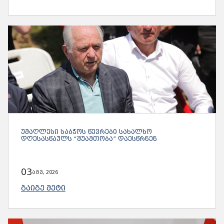
ᲣᲛᲐᲦᲚᲔᲡᲘ ᲡᲐᲑᲭᲝᲡ ᲬᲔᲕᲠᲔᲑᲘ ᲡᲐᲮᲐᲚᲮᲝ
ᲓᲦᲔᲡᲐᲡᲬᲐᲣᲚᲡ “ᲨᲣᲐᲛᲗᲝᲑᲐ” ᲓᲐᲔᲡᲬᲠᲜᲔᲜ
03
აგვ, 2026
ᲒᲐᲘᲒᲔ ᲛᲔᲢᲘ