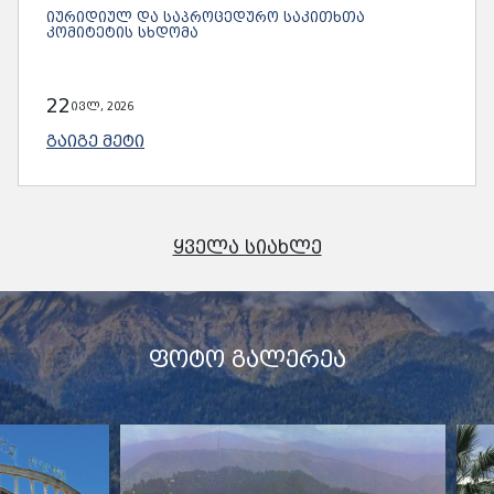
ᲘᲣᲠᲘᲓᲘᲣᲚ ᲓᲐ ᲡᲐᲞᲠᲝᲪᲔᲓᲣᲠᲝ ᲡᲐᲙᲘᲗᲮᲗᲐ
ᲙᲝᲛᲘᲢᲔᲢᲘᲡ ᲡᲮᲓᲝᲛᲐ
22
ივლ, 2026
ᲒᲐᲘᲒᲔ ᲛᲔᲢᲘ
ᲧᲕᲔᲚᲐ ᲡᲘᲐᲮᲚᲔ
ᲤᲝᲢᲝ ᲒᲐᲚᲔᲠᲔᲐ