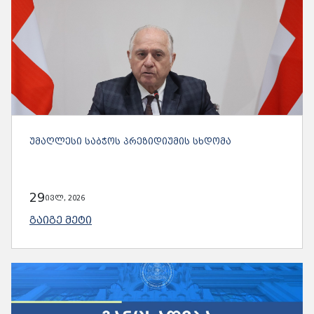
ᲣᲛᲐᲦᲚᲔᲡᲘ ᲡᲐᲑᲭᲝᲡ ᲞᲠᲔᲖᲘᲓᲘᲣᲛᲘᲡ ᲡᲮᲓᲝᲛᲐ
29
ივლ, 2026
ᲒᲐᲘᲒᲔ ᲛᲔᲢᲘ