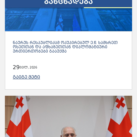
ᲜᲐᲣᲠᲣᲡ ᲠᲔᲡᲞᲣᲑᲚᲘᲙᲐᲛ ᲝᲙᲣᲞᲘᲠᲔᲑᲣᲚ Ე.Წ. ᲡᲐᲛᲮᲠᲔᲗ
ᲝᲡᲔᲗᲗᲐᲜ ᲓᲐ ᲐᲤᲮᲐᲖᲔᲗᲗᲐᲜ ᲓᲘᲞᲚᲝᲛᲐᲢᲘᲣᲠᲘ
ᲣᲠᲗᲘᲔᲠᲗᲝᲑᲔᲑᲘ ᲒᲐᲐᲣᲥᲛᲐ
29
ივლ, 2026
ᲒᲐᲘᲒᲔ ᲛᲔᲢᲘ