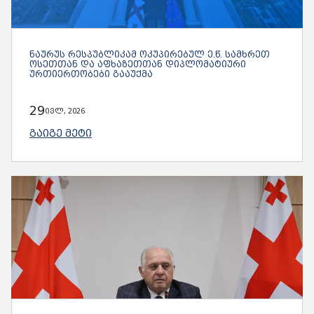
ᲜᲐᲣᲠᲣᲡ ᲠᲔᲡᲞᲣᲑᲚᲘᲙᲐᲛ ᲝᲙᲣᲞᲘᲠᲔᲑᲣᲚ Ე.Წ. ᲡᲐᲛᲮᲠᲔᲗ
ᲝᲡᲔᲗᲗᲐᲜ ᲓᲐ ᲐᲤᲮᲐᲖᲔᲗᲗᲐᲜ ᲓᲘᲞᲚᲝᲛᲐᲢᲘᲣᲠᲘ
ᲣᲠᲗᲘᲔᲠᲗᲝᲑᲔᲑᲘ ᲒᲐᲐᲣᲥᲛᲐ
29
ივლ, 2026
ᲒᲐᲘᲒᲔ ᲛᲔᲢᲘ