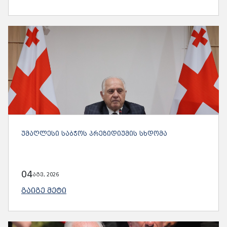
ᲣᲛᲐᲦᲚᲔᲡᲘ ᲡᲐᲑᲭᲝᲡ ᲞᲠᲔᲖᲘᲓᲘᲣᲛᲘᲡ ᲡᲮᲓᲝᲛᲐ
04
აგვ, 2026
ᲒᲐᲘᲒᲔ ᲛᲔᲢᲘ