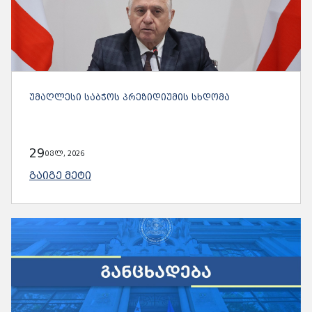
ᲣᲛᲐᲦᲚᲔᲡᲘ ᲡᲐᲑᲭᲝᲡ ᲞᲠᲔᲖᲘᲓᲘᲣᲛᲘᲡ ᲡᲮᲓᲝᲛᲐ
29
ივლ, 2026
ᲒᲐᲘᲒᲔ ᲛᲔᲢᲘ