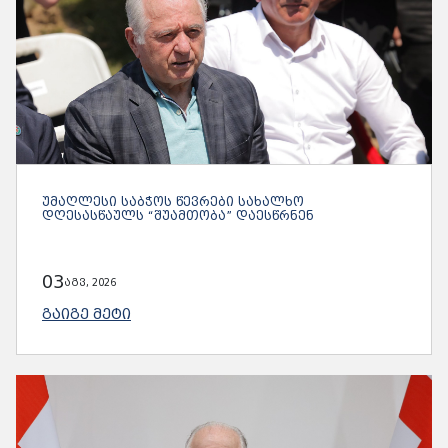
ᲣᲛᲐᲦᲚᲔᲡᲘ ᲡᲐᲑᲭᲝᲡ ᲬᲔᲕᲠᲔᲑᲘ ᲡᲐᲮᲐᲚᲮᲝ
ᲓᲦᲔᲡᲐᲡᲬᲐᲣᲚᲡ “ᲨᲣᲐᲛᲗᲝᲑᲐ” ᲓᲐᲔᲡᲬᲠᲜᲔᲜ
03
აგვ, 2026
ᲒᲐᲘᲒᲔ ᲛᲔᲢᲘ