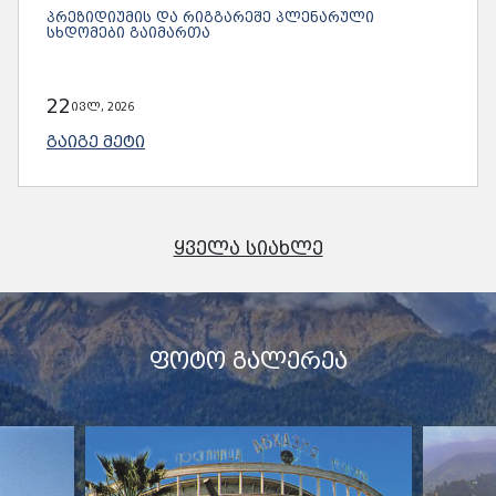
ᲞᲠᲔᲖᲘᲓᲘᲣᲛᲘᲡ ᲓᲐ ᲠᲘᲒᲒᲐᲠᲔᲨᲔ ᲞᲚᲔᲜᲐᲠᲣᲚᲘ
ᲡᲮᲓᲝᲛᲔᲑᲘ ᲒᲐᲘᲛᲐᲠᲗᲐ
22
ივლ, 2026
ᲒᲐᲘᲒᲔ ᲛᲔᲢᲘ
ᲧᲕᲔᲚᲐ ᲡᲘᲐᲮᲚᲔ
ᲤᲝᲢᲝ ᲒᲐᲚᲔᲠᲔᲐ