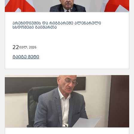
ᲞᲠᲔᲖᲘᲓᲘᲣᲛᲘᲡ ᲓᲐ ᲠᲘᲒᲒᲐᲠᲔᲨᲔ ᲞᲚᲔᲜᲐᲠᲣᲚᲘ
ᲡᲮᲓᲝᲛᲔᲑᲘ ᲒᲐᲘᲛᲐᲠᲗᲐ
22
ივლ, 2026
ᲒᲐᲘᲒᲔ ᲛᲔᲢᲘ