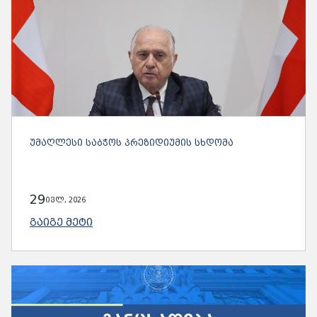
ᲣᲛᲐᲦᲚᲔᲡᲘ ᲡᲐᲑᲭᲝᲡ ᲞᲠᲔᲖᲘᲓᲘᲣᲛᲘᲡ ᲡᲮᲓᲝᲛᲐ
29
ივლ, 2026
ᲒᲐᲘᲒᲔ ᲛᲔᲢᲘ