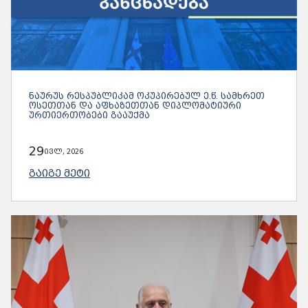
ᲜᲐᲣᲠᲣᲡ ᲠᲔᲡᲞᲣᲑᲚᲘᲙᲐᲛ ᲝᲙᲣᲞᲘᲠᲔᲑᲣᲚ Ე.Წ. ᲡᲐᲛᲮᲠᲔᲗ
ᲝᲡᲔᲗᲗᲐᲜ ᲓᲐ ᲐᲤᲮᲐᲖᲔᲗᲗᲐᲜ ᲓᲘᲞᲚᲝᲛᲐᲢᲘᲣᲠᲘ
ᲣᲠᲗᲘᲔᲠᲗᲝᲑᲔᲑᲘ ᲒᲐᲐᲣᲥᲛᲐ
29
ივლ, 2026
ᲒᲐᲘᲒᲔ ᲛᲔᲢᲘ