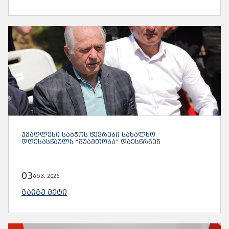
ᲣᲛᲐᲦᲚᲔᲡᲘ ᲡᲐᲑᲭᲝᲡ ᲬᲔᲕᲠᲔᲑᲘ ᲡᲐᲮᲐᲚᲮᲝ
ᲓᲦᲔᲡᲐᲡᲬᲐᲣᲚᲡ “ᲨᲣᲐᲛᲗᲝᲑᲐ” ᲓᲐᲔᲡᲬᲠᲜᲔᲜ
03
აგვ, 2026
ᲒᲐᲘᲒᲔ ᲛᲔᲢᲘ