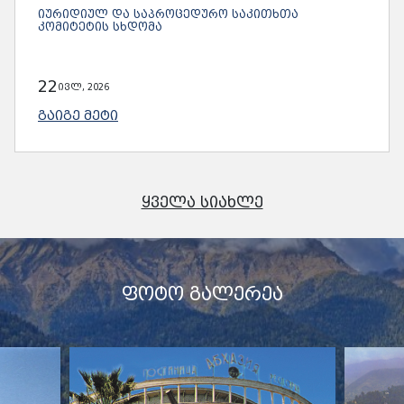
ᲘᲣᲠᲘᲓᲘᲣᲚ ᲓᲐ ᲡᲐᲞᲠᲝᲪᲔᲓᲣᲠᲝ ᲡᲐᲙᲘᲗᲮᲗᲐ
ᲙᲝᲛᲘᲢᲔᲢᲘᲡ ᲡᲮᲓᲝᲛᲐ
22
ივლ, 2026
ᲒᲐᲘᲒᲔ ᲛᲔᲢᲘ
ᲧᲕᲔᲚᲐ ᲡᲘᲐᲮᲚᲔ
ᲤᲝᲢᲝ ᲒᲐᲚᲔᲠᲔᲐ